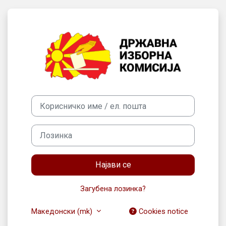
Оди до главна содржина
Најви се на SEC
Корисничко име / ел. пошта
Лозинка
Најави се
Загубена лозинка?
Македонски ‎(mk)‎
Cookies notice