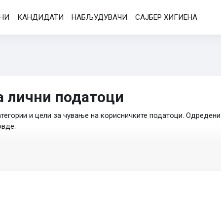
АНИ
КАНДИДАТИ
НАБЉУДУВАЧИ
САЈБЕР ХИГИЕНА
а лични податоци
атегории и цели за чување на корисничките податоци. Одреден
овде.