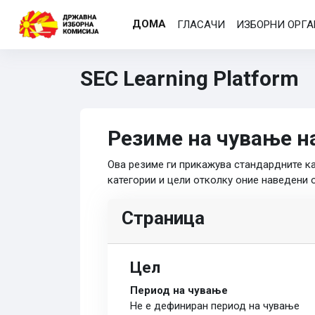
Оди до главна содржина
ДОМА
ГЛАСАЧИ
ИЗБОРНИ ОРГ
SEC Learning Platform
Резиме на чување н
Ова резиме ги прикажува стандардните к
категории и цели отколку оние наведени 
Страница
Цел
Период на чување
Не е дефиниран период на чување