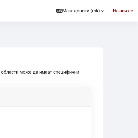
Македонски ‎(mk)‎
Најави се
и области може да имаат специфични