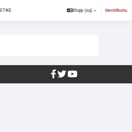
NETIKE
Shqip ‎(sq)‎
Identifikohu