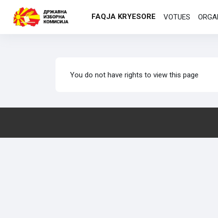
Kalo te përmajtja kryesore
FAQJA KRYESORE
VOTUES
ORGA
You do not have rights to view this page