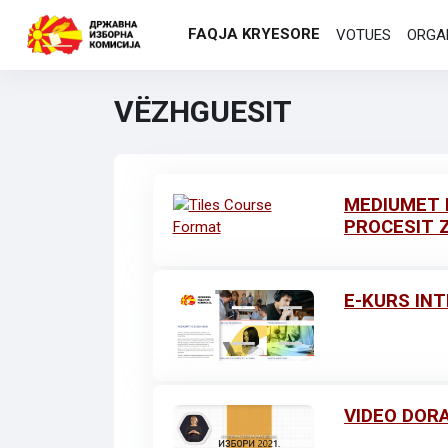
Kalo te përmajtja kryesore
FAQJA KRYESORE
VOTUES
ORGA
VËZHGUESIT
MEDIUMET 
PROCESIT 
E-KURS IN
VIDEO DOR