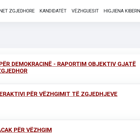
NET ZGJEDHORE
KANDIDATËT
VËZHGUESIT
HIGJIENA KIBER
PËR DEMOKRACINË - RAPORTIM OBJEKTIV GJATË
ZGJEDHOR
TERAKTIVI PËR VËZHGIMIT TË ZGJEDHJEVE
ACAK PËR VËZHGIM