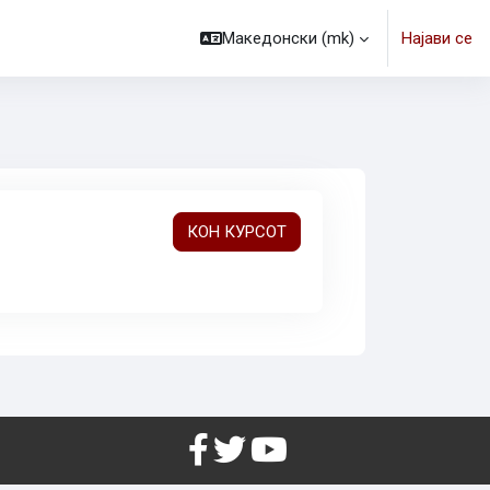
Македонски ‎(mk)‎
Најави се
КОН КУРСОТ