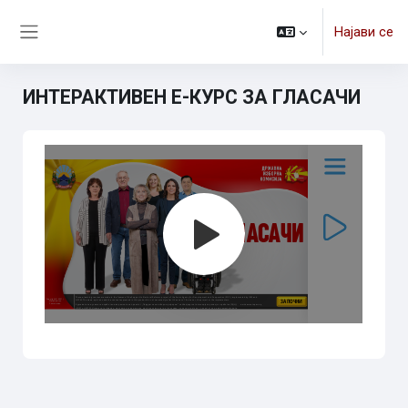
Оди до главна содржина
Најави се
Страничен панел
ИНТЕРАКТИВЕН Е-КУРС ЗА ГЛАСАЧИ