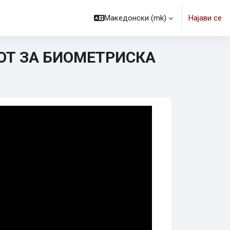
Македонски ‎(mk)‎
Најави се
ОТ ЗА БИОМЕТРИСКА