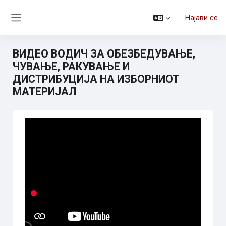
Оди до главна содржина
Најави се
Страничен панел
ВИДЕО ВОДИЧ ЗА ОБЕЗБЕДУВАЊЕ,
ЧУВАЊЕ, РАКУВАЊЕ И
ДИСТРИБУЦИЈА НА ИЗБОРНИОТ
МАТЕРИЈАЛ