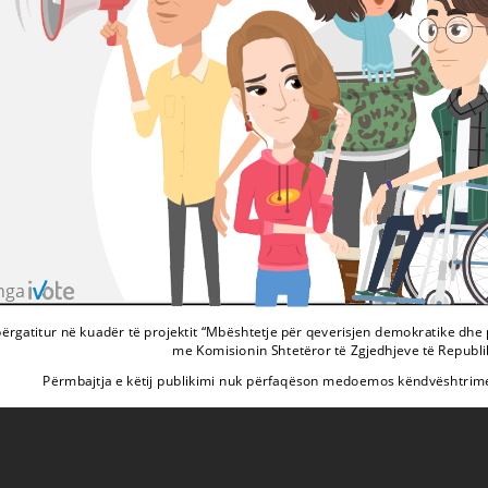
ga 
Zhvilluar nga
përgatitur në kuadër të projektit “Mbështetje për qeverisjen demokratike dhe pr
Komisionin Shtetëror të Zgjedhjeve të Republikës
Përmbajtja e këtij publikimi nuk përfaqëson medoemos këndvështrimet