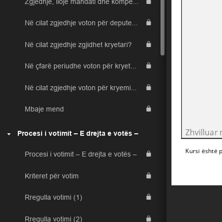
Zgjedhje, lloje mandati dhe kompetenca
Në cilat zgjedhje voton për deputetë?
Në cilat zgjedhje zgjidhet kryetari?
Në çfarë periudhe voton për kryetar/e komune? (zgjidh një nga përgjigjet e ofruara)
Në cilat zgjedhje voton për kryeministër?
Mbaje mend
Zhvilluar n
Procesi i votimit – E drejta e votës –
Kursi është 
Procesi i votimit – E drejta e votës –
Kriteret për votim
Rregulla votimi (1)
Rregulla votimi (2)