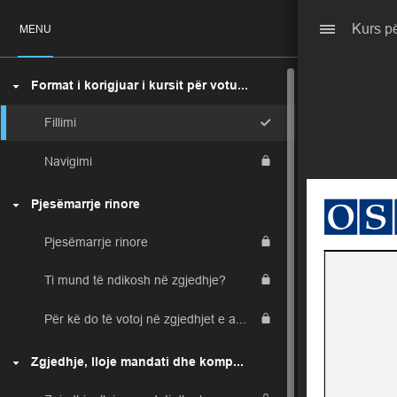
Kurs pë
MENU
Format i korigjuar i kursit për votues të rinj
Fillimi
Navigimi
Pjesëmarrje rinore
Pjesëmarrje rinore
Ti mund të ndikosh në zgjedhje?
Për kë do të votoj në zgjedhjet e ardhshme?
Zgjedhje, lloje mandati dhe kompetenca