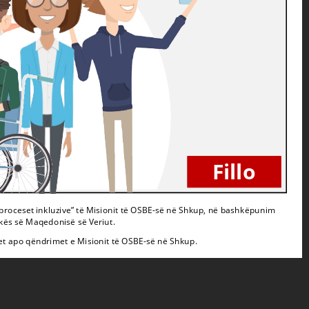
Fillo
oceset inkluzive” të Misionit të OSBE-së në Shkup, në bashkëpunim me 
Kursi është përgatitur në kuadër të projektit “Mbështetje për qeverisjen demokratike dhe proceset inkluzive” të Misionit të OSBE-së në Shkup, në bashkëpunim
 së Maqedonisë së Veriut. 
me Komisionin Shtetëror të Zgjedhjeve të Republikës së Maqedonisë së Veriut.
 apo qëndrimet e Misionit të OSBE-së në Shkup.
Përmbajtja e këtij publikimi nuk përaqëson medoemos këndvështrimet apo qëndrimet e Misionit të OSBE-së në Shkup.