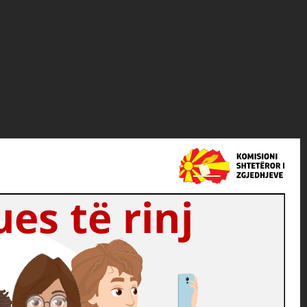
es të rinj
votues të rinj