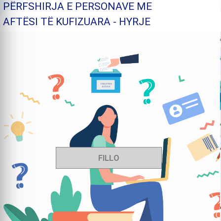
PËRFSHIRJA E PERSONAVE ME
AFTËSI TË KUFIZUARA - HYRJE
FILLO
tap View to start.
Clic