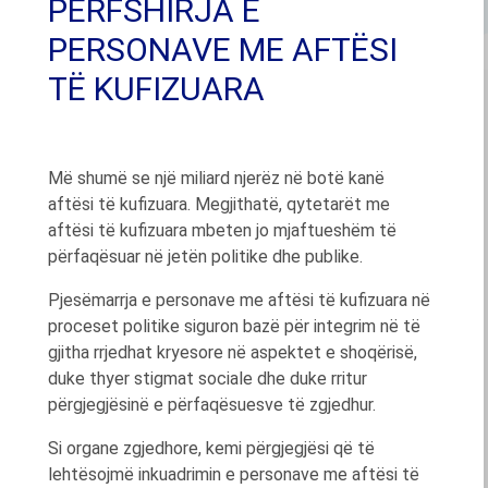
PËRFSHIRJA E
PERSONAVE ME AFTËSI
TË KUFIZUARA
Më shumë se një miliard njerëz në botë kanë
aftësi të kufizuara. Megjithatë, qytetarët me
aftësi të kufizuara mbeten jo mjaftueshëm të
përfaqësuar në jetën politike dhe publike.
Pjesëmarrja e personave me aftësi të kufizuara në
proceset politike siguron bazë për integrim në të
gjitha rrjedhat kryesore në aspektet e shoqërisë,
Click or 
duke thyer stigmat sociale dhe duke rritur
përgjegjësinë e përfaqësuesve të zgjedhur.
Si organe zgjedhore, kemi përgjegjësi që të
lehtësojmë inkuadrimin e personave me aftësi të